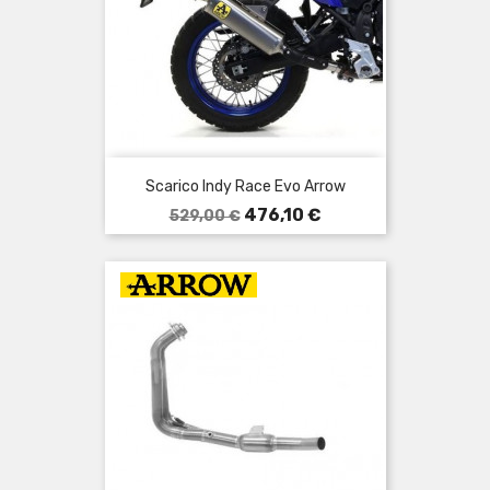
Scarico Indy Race Evo Arrow
Prezzo
Prezzo
476,10 €
529,00 €
base