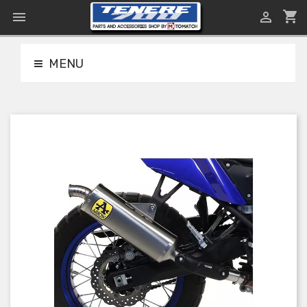
shopping_cart


MENU