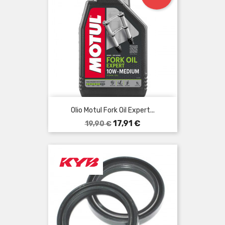
Olio Motul Fork Oil Expert...
Prezzo
Prezzo
17,91 €
19,90 €
base