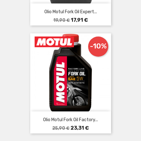
Olio Motul Fork Oil Expert...
Prezzo
Prezzo
17,91 €
19,90 €
base
-10%
Olio Motul Fork Oil Factory...
Prezzo
Prezzo
23,31 €
25,90 €
base