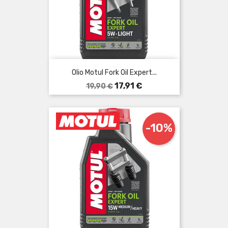
Olio Motul Fork Oil Expert...
Prezzo
Prezzo
17,91 €
19,90 €
base
-10%