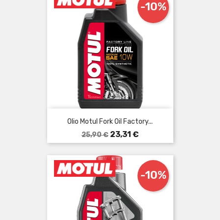
-10%
Olio Motul Fork Oil Factory...
Prezzo
Prezzo
23,31 €
25,90 €
base
-10%