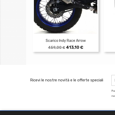
Scarico Indy Race Arrow
Prezzo
Prezzo
413,10 €
459,00 €
base
Ricevi le nostre novità e le offerte speciali
Puo
nel