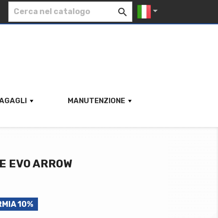


AGAGLI
MANUTENZIONE
CE EVO ARROW
RMIA 10%