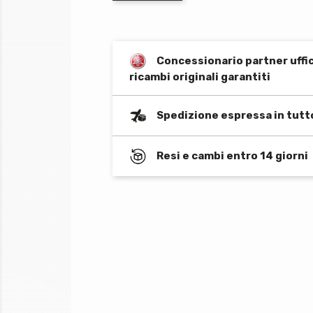
Concessionario partner uffi
ricambi originali garantiti
Spedizione espressa in tutt
Resi e cambi entro 14 giorni