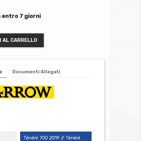
 entro 7 giorni
I AL CARRELLO
o
Documenti Allegati
Ténéré 700 2019 // Ténéré