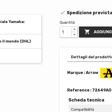

Spedizione prevista
ciale Yamaha:
Quantità

AGGIUNG
o il mondo (DHL)
Dettagli del prodott
Marque : Arrow
Reference :
72649AO
Scheda tecnica
Compatibilità