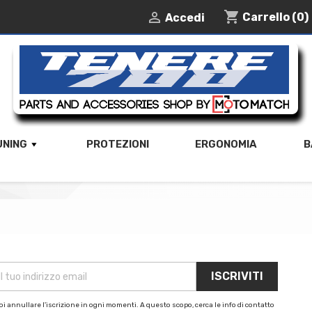
shopping_cart

Carrello
(0)
Accedi
UNING
PROTEZIONI
ERGONOMIA
B
i annullare l'iscrizione in ogni momenti. A questo scopo, cerca le info di contatto