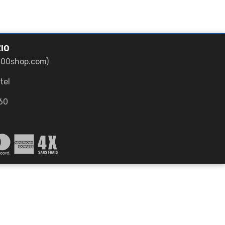
IO
700shop.com)
tel
60