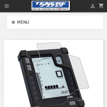
shopping_cart


MENU