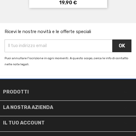
Prezzo
19,90 €
Ricevi le nostre novità e le offerte speciali
Puoi annullare l'iscrizione in ogni momenti. A questo scopo, cerca le info di contatto
nelle note legali.

PRODOTTI

LA NOSTRA AZIENDA

IL TUO ACCOUNT