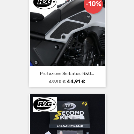
-10%
Protezione Serbatoio R&G...
Prezzo
Prezzo
44,91 €
49,90 €
base