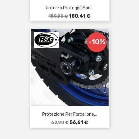
Rinforzo Proteggi-Mani...
Prezzo
Prezzo
180,41 €
189,90 €
base
-10%
Protezione Per Forcellone...
Prezzo
Prezzo
56,61 €
62,90 €
base