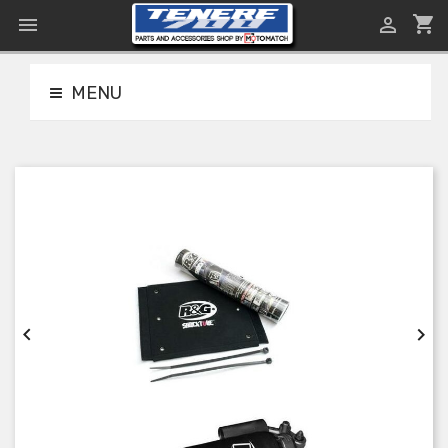
shopping_cart


MENU

