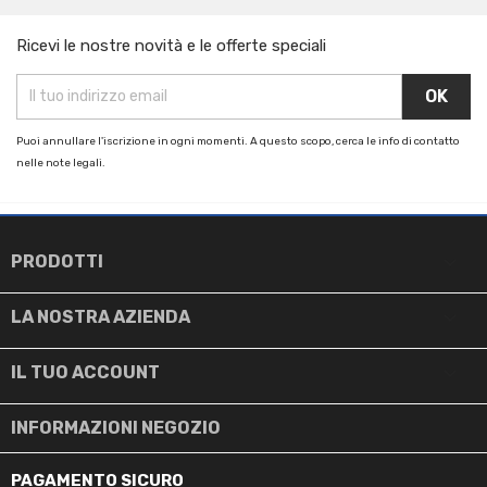
Ricevi le nostre novità e le offerte speciali
Puoi annullare l'iscrizione in ogni momenti. A questo scopo, cerca le info di contatto
nelle note legali.

PRODOTTI

LA NOSTRA AZIENDA

IL TUO ACCOUNT
INFORMAZIONI NEGOZIO
PAGAMENTO SICURO