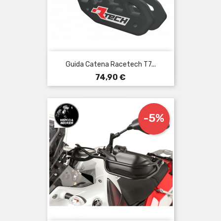
Guida Catena Racetech T7...
Prezzo
74,90 €
-5%