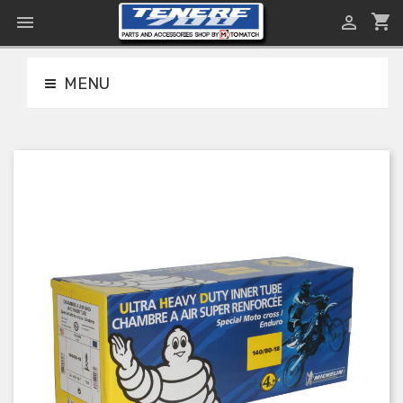
shopping_cart


MENU