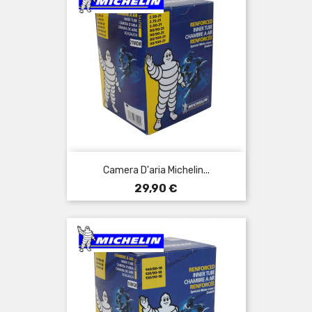
Camera D'aria Michelin...
Prezzo
29,90 €