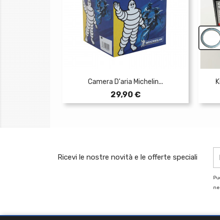
Camera D'aria Michelin...
K
Prezzo
29,90 €
Ricevi le nostre novità e le offerte speciali
Puo
nel