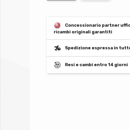
Concessionario partner uffi
ricambi originali garantiti
Spedizione espressa in tutt
Resi e cambi entro 14 giorni