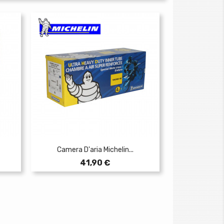
Camera D'aria Michelin...
Prezzo
41,90 €