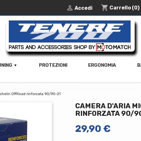
shopping_cart

Carrello
(0)
Accedi
UNING
PROTEZIONI
ERGONOMIA
B
chelin OffRoad rinforzata 90/90-21
CAMERA D'ARIA M
RINFORZATA 90/9
29,90 €