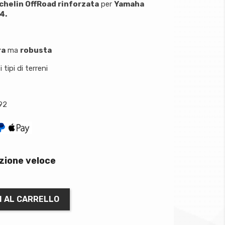
chelin OffRoad rinforzata
per
Yamaha
4.
ra
ma
robusta
i tipi di terreni
92
zione veloce
I AL CARRELLO