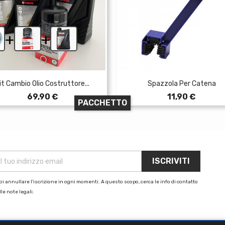
+
+
it Cambio Olio Costruttore...
Spazzola Per Catena
Prezzo
Prezzo
69,90 €
11,90 €
PACCHETTO
i annullare l'iscrizione in ogni momenti. A questo scopo, cerca le info di contatto
le note legali.