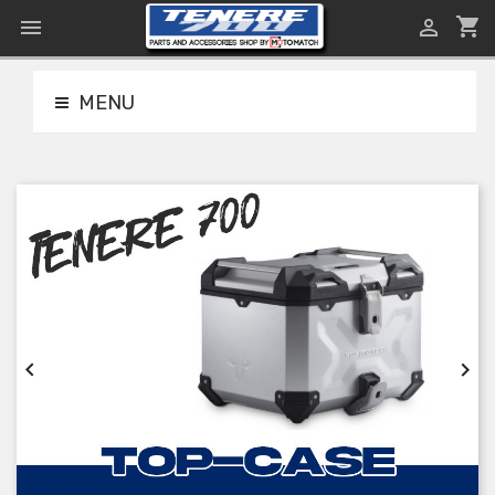
shopping_cart


MENU

