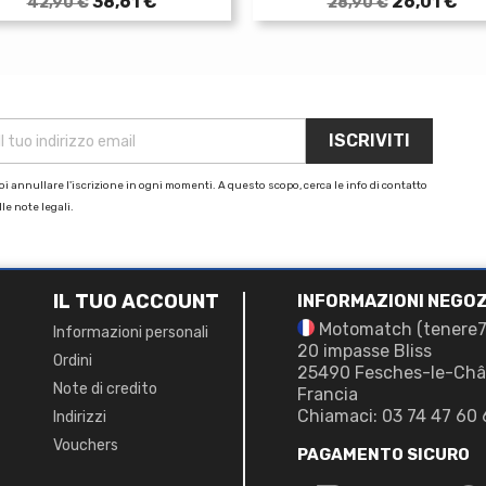
Prezzo
Prezzo
Prezzo
Prezzo
38,61 €
26,01 €
42,90 €
28,90 €
base
base
i annullare l'iscrizione in ogni momenti. A questo scopo, cerca le info di contatto
le note legali.
IL TUO ACCOUNT
INFORMAZIONI NEGOZ
Motomatch (tenere
Informazioni personali
20 impasse Bliss
Ordini
25490 Fesches-le-Châ
Note di credito
Francia
Chiamaci:
03 74 47 60 
Indirizzi
Vouchers
PAGAMENTO SICURO