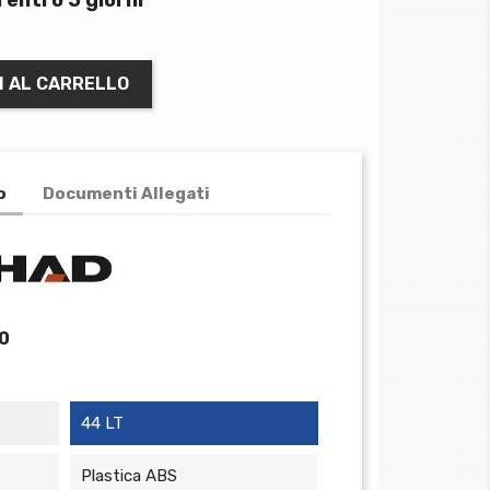
I AL CARRELLO
o
Documenti Allegati
0
44 LT
Plastica ABS