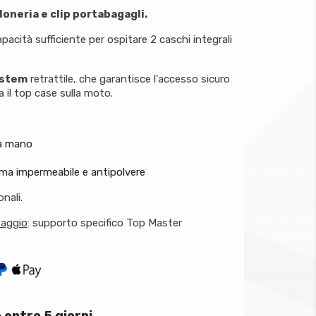
loneria e clip portabagagli.
pacità sufficiente per ospitare 2 caschi integrali
ystem
retrattile, che garantisce l'accesso sicuro
a il top case sulla moto.
la mano
mma impermeabile e antipolvere
nali.
taggio
: supporto specifico Top Master
 entro 5 giorni