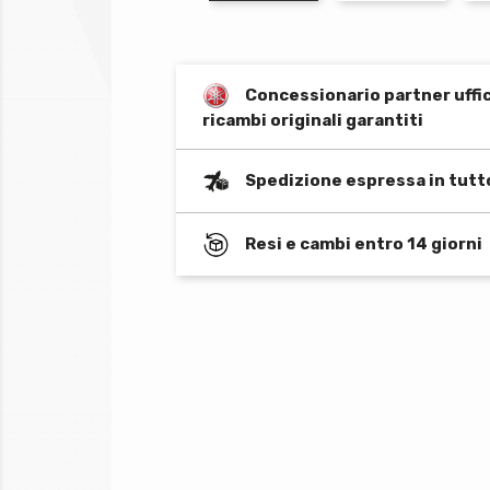
Concessionario partner uffi
ricambi originali garantiti
Spedizione espressa in tutt
Resi e cambi entro 14 giorni