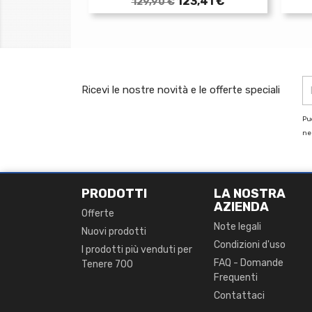
Prezzo
Prezzo
123,41 €
129,90 €
base
Ricevi le nostre novità e le offerte speciali
Puo
nel
PRODOTTI
LA NOSTRA
AZIENDA
Offerte
Note legali
Nuovi prodotti
Condizioni d'uso
I prodotti più venduti per
FAQ - Domande
Tenere 700
Frequenti
Contattaci