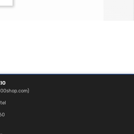
IO
700shop.com)
tel
60