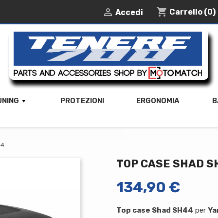
shopping_cart

Carrello
(0)
Accedi
UNING
PROTEZIONI
ERGONOMIA
B
44
TOP CASE SHAD S
134,90 €
Top case Shad SH44
per
Ya