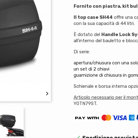
Fornito con piastra, kit bul
Il top case SH44
offre una ca
con la sua capacità di 44 litri.
È dotato del
Handle Lock S
all'interno del bauletto e blocc
Di serie:
apertura/chiusura con una so
un set di 2 chiavi
guarnizione di chiusura in go
Schienale e borsa interna opzio

Articolo necessario per il mon
Y0TN79ST.

Spedizione prevista