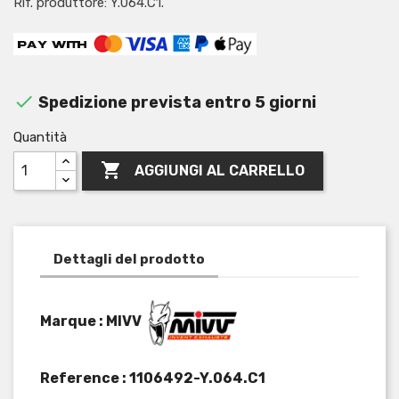
Rif. produttore: Y.064.C1.

Spedizione prevista entro 5 giorni
Quantità

AGGIUNGI AL CARRELLO
Dettagli del prodotto
Marque : MIVV
Reference :
1106492-Y.064.C1