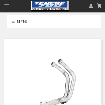
shopping_cart


MENU