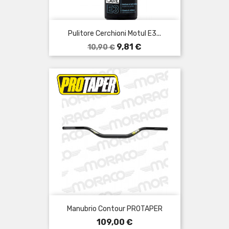
Pulitore Cerchioni Motul E3...
Prezzo
Prezzo
9,81 €
10,90 €
base
Manubrio Contour PROTAPER
Prezzo
109,00 €