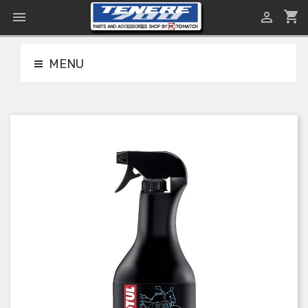
shopping_cart


MENU