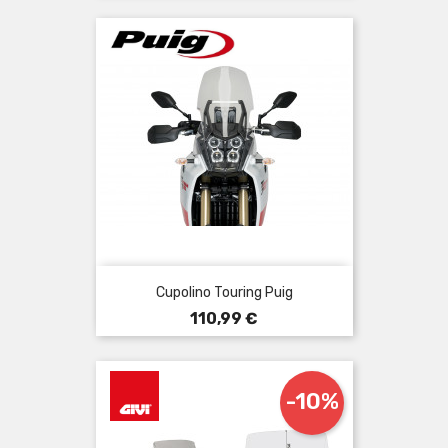
Cupolino Touring Puig
Prezzo
110,99 €
-10%