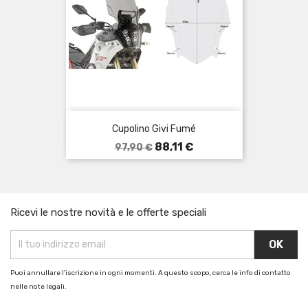
Cupolino Givi Fumé
Prezzo
Prezzo
88,11 €
97,90 €
base
Ricevi le nostre novità e le offerte speciali
Puoi annullare l'iscrizione in ogni momenti. A questo scopo, cerca le info di contatto
nelle note legali.