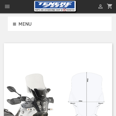
shopping_cart


MENU