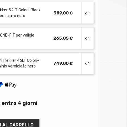
ekker 52LT Colori-Black
389,00 €
x 1
verniciato nero
ONE-FIT per valigie
265,05 €
x 1
ivi Trekker 46LT Colori-
749,00 €
x 1
minio verniciato nero
 entro 4 giorni
I AL CARRELLO