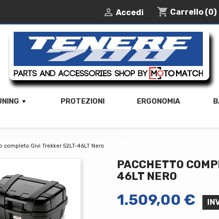
shopping_cart

Carrello
(0)
Accedi
UNING
PROTEZIONI
ERGONOMIA
B
o completo Givi Trekker 52LT-46LT Nero
PACCHETTO COMPL
46LT NERO
1.509,00 €
IN