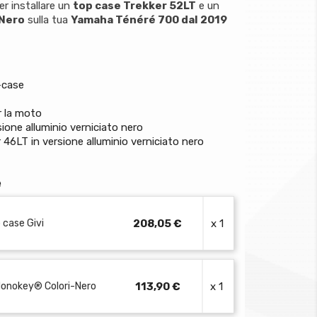
r installare un
top case Trekker 52LT
e un
 Nero
sulla tua
Yamaha Ténéré 700 dal 2019
p-case
er la moto
sione alluminio verniciato nero
ker 46LT in versione alluminio verniciato nero
e
 case Givi
208,05 €
x 1
 Monokey® Colori-Nero
113,90 €
x 1