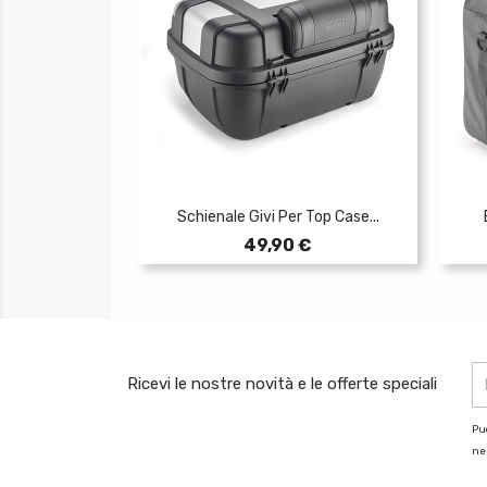
Schienale Givi Per Top Case...
Prezzo
49,90 €
Ricevi le nostre novità e le offerte speciali
Puo
nel