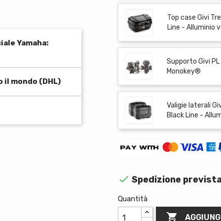
Top case Givi Tr
Line - Alluminio 
ciale Yamaha:
Supporto Givi PL 
Monokey®
o il mondo (DHL)
Valigie laterali G
Black Line - Allu

Spedizione prevista
Quantità

AGGIUNG