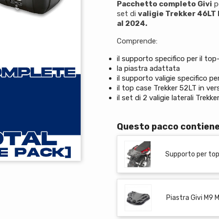
Pacchetto completo Givi
pe
set di
valigie Trekker 46LT
al 2024.
Comprende:
il supporto specifico per il to
la piastra adattata
il supporto valigie specifico p
il top case Trekker 52LT in ver
il set di 2 valigie laterali Trek
Questo pacco contien
Supporto per top
Piastra Givi M9