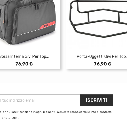
Borsa Interna Givi Per Top...
Porta-Oggetti Givi Per Top..
Prezzo
Prezzo
76,90 €
76,90 €
i annullare l'iscrizione in ogni momenti. A questo scopo, cerca le info di contatto
le note legali.