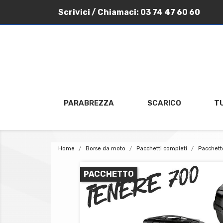
Scrivici
/ Chiamaci:
03 74 47 60 60
PARABREZZA
SCARICO
T
Home
Borse da moto
Pacchetti completi
Pacchett
PACCHETTO