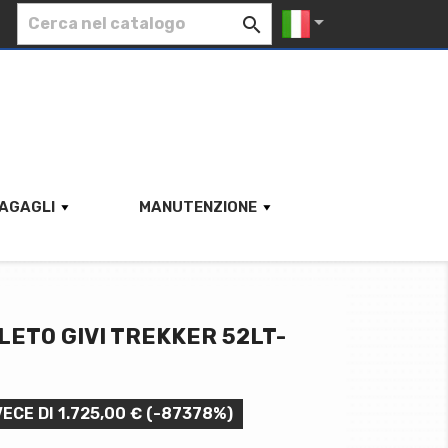


AGAGLI
MANUTENZIONE
ETO GIVI TREKKER 52LT-
VECE DI 1.725,00 € (-87378%)