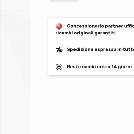
Concessionario partner uffi
ricambi originali garantiti
Spedizione espressa in tutt
Resi e cambi entro 14 giorni