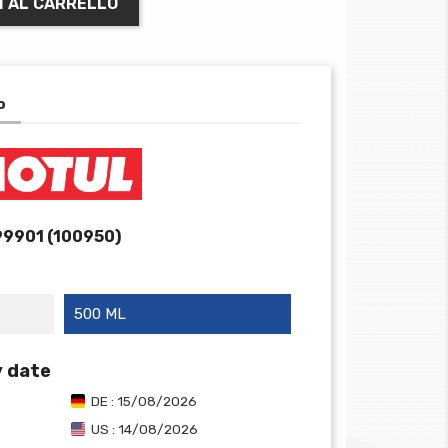
I AL CARRELLO
o
9901 (100950)
500 ML
y date
DE : 15/08/2026
US : 14/08/2026