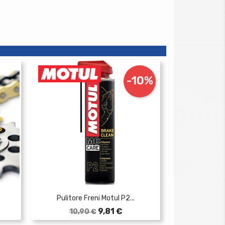
-10%
Pulitore Freni Motul P2...
Prezzo
Prezzo
9,81 €
10,90 €
base