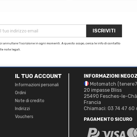
i annullare l'iscrizione in ogni momenti. A questo scopo, cerca le info di contatto
le note legali.
IL TUO ACCOUNT
INFORMAZIONI NEGOZ
Motomatch (tenere
Informazioni personali
20 impasse Bliss
Ordini
25490 Fesches-le-Châ
Note di credito
Francia
Chiamaci:
03 74 47 60 
Indirizzi
Vouchers
PAGAMENTO SICURO