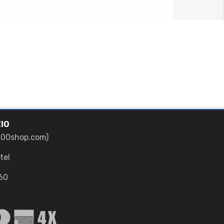
IO
700shop.com)
tel
60