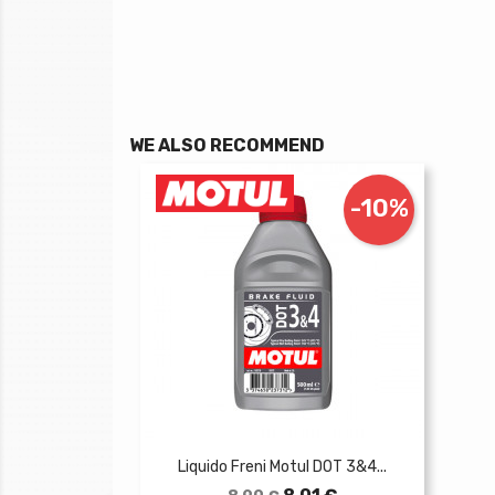
WE ALSO RECOMMEND
-10%
Liquido Freni Motul DOT 3&4...
Prezzo
Prezzo