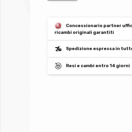
Concessionario partner uffi
ricambi originali garantiti
Spedizione espressa in tutt
Resi e cambi entro 14 giorni