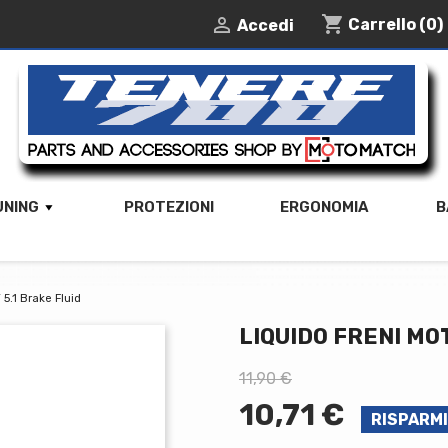
shopping_cart

Carrello
(0)
Accedi
UNING
PROTEZIONI
ERGONOMIA
B
 5.1 Brake Fluid
LIQUIDO FRENI MO
11,90 €
10,71 €
RISPARMI