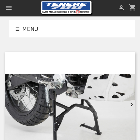
shopping_cart


MENU

