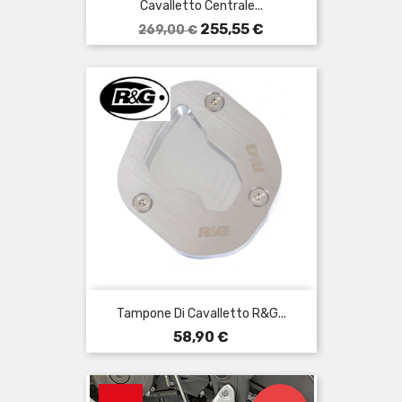
Cavalletto Centrale...
Prezzo
Prezzo
255,55 €
269,00 €
base
Tampone Di Cavalletto R&G...
Prezzo
58,90 €