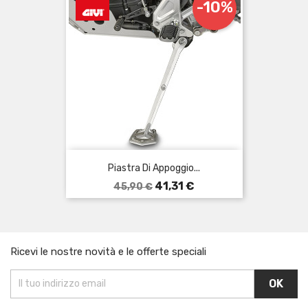
-10%
Piastra Di Appoggio...
Prezzo
Prezzo
41,31 €
45,90 €
base
Ricevi le nostre novità e le offerte speciali