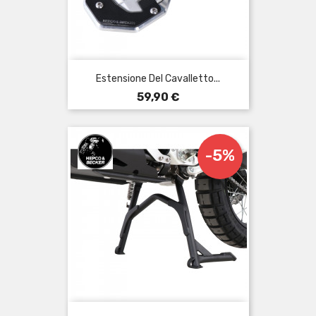
Estensione Del Cavalletto...
Prezzo
59,90 €
-5%