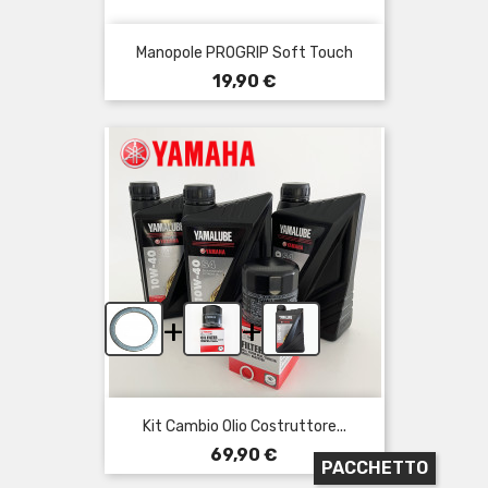
Manopole PROGRIP Soft Touch
Prezzo
19,90 €
+
+
Kit Cambio Olio Costruttore...
Prezzo
69,90 €
PACCHETTO