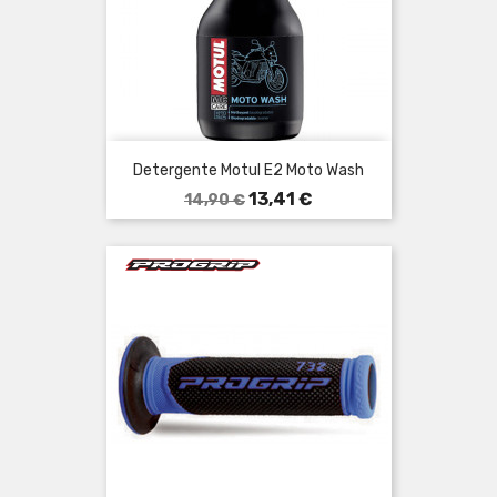
Detergente Motul E2 Moto Wash
Prezzo
Prezzo
13,41 €
14,90 €
base