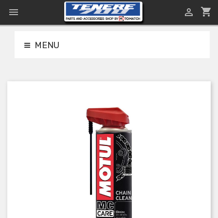
shopping_cart


MENU