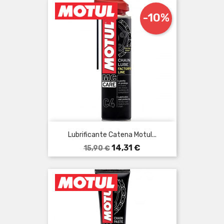
-10%
Lubrificante Catena Motul...
Prezzo
Prezzo
14,31 €
15,90 €
base