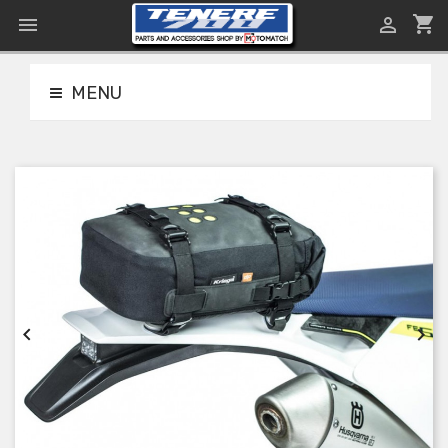
shopping_cart


MENU

