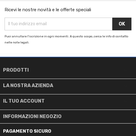
Ricevi le nostre novità e le offerte speciali
Puoi annullare l'iscrizione in ogni momenti. A questo scopo, cerca le info di contatto
nelle note legali.

PRODOTTI

LA NOSTRA AZIENDA

IL TUO ACCOUNT
INFORMAZIONI NEGOZIO
PAGAMENTO SICURO