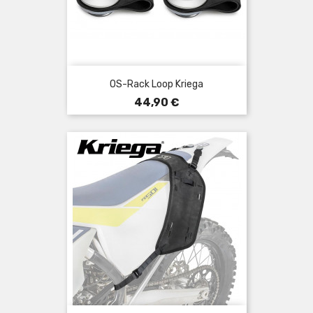
OS-Rack Loop Kriega
Prezzo
44,90 €