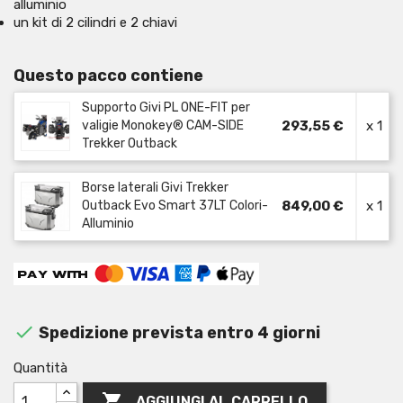
alluminio
un kit di 2 cilindri e 2 chiavi
Questo pacco contiene
Supporto Givi PL ONE-FIT per
valigie Monokey® CAM-SIDE
293,55 €
x 1
Trekker Outback
Borse laterali Givi Trekker
Outback Evo Smart 37LT Colori-
849,00 €
x 1
Alluminio

Spedizione prevista entro 4 giorni
Quantità

AGGIUNGI AL CARRELLO