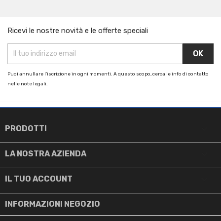
Ricevi le nostre novità e le offerte speciali
Puoi annullare l'iscrizione in ogni momenti. A questo scopo, cerca le info di contatto
nelle note legali.

PRODOTTI

LA NOSTRA AZIENDA

IL TUO ACCOUNT
INFORMAZIONI NEGOZIO