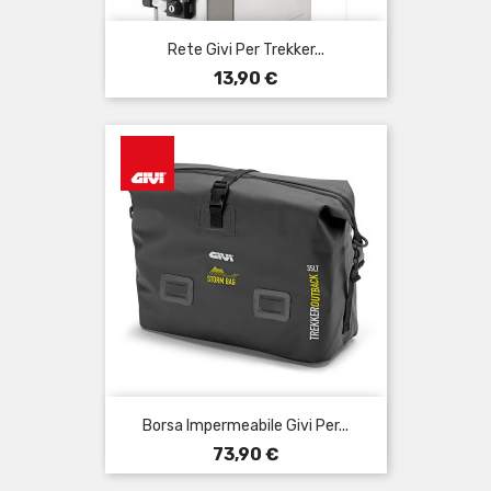
Rete Givi Per Trekker...
Prezzo
13,90 €
Borsa Impermeabile Givi Per...
Prezzo
73,90 €