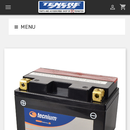
shopping_cart


MENU