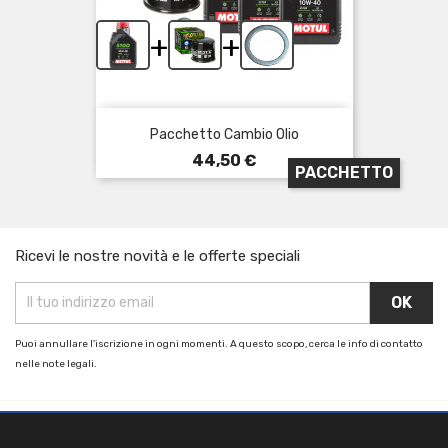
+
+
Pacchetto Cambio Olio
Prezzo
44,50 €
PACCHETTO
Ricevi le nostre novità e le offerte speciali
Puoi annullare l'iscrizione in ogni momenti. A questo scopo, cerca le info di contatto
nelle note legali.