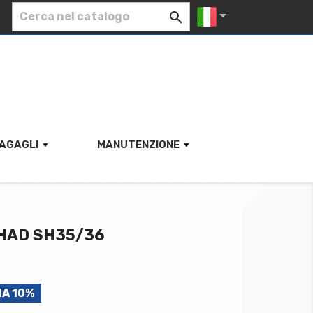


AGAGLI
MANUTENZIONE
HAD SH35/36
IA 10%