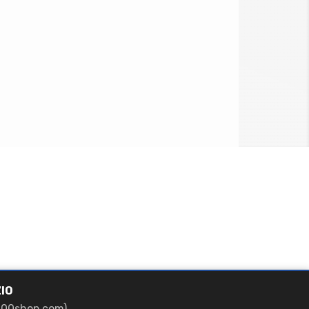
IO
700shop.com)