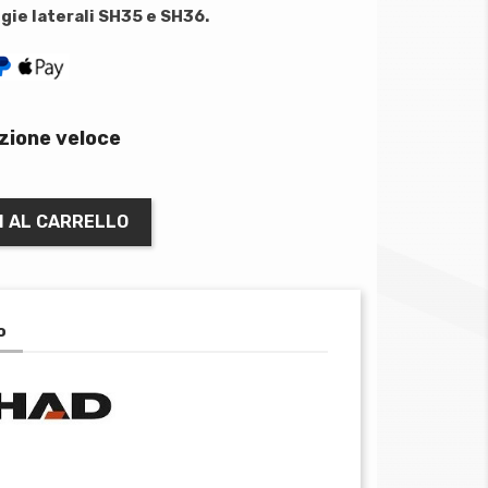
gie laterali SH35 e SH36.
zione veloce
I AL CARRELLO
o