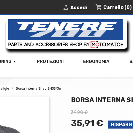
shopping_cart

Carrello
(0)
Accedi
UNING
PROTEZIONI
ERGONOMIA
B
aligie
Borsa interna Shad SH35/36
BORSA INTERNA S
39,90 €
35,91 €
RISPARM