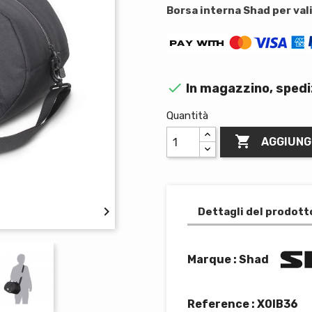
Borsa interna Shad per vali

In magazzino, spedi
Quantità

AGGIUNG

Dettagli del prodott
Marque : Shad
Reference :
X0IB36