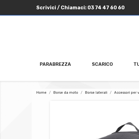
Scrivici
/ Chiamaci:
03 74 47 60 60
PARABREZZA
SCARICO
T
Home
Borse da moto
Borse laterali
Accessori per v