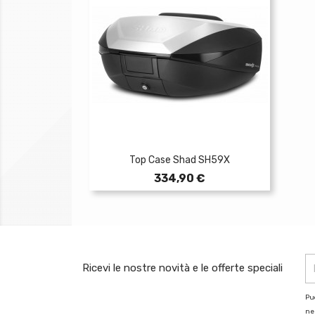
Top Case Shad SH59X
Prezzo
334,90 €
Ricevi le nostre novità e le offerte speciali
Puo
nel