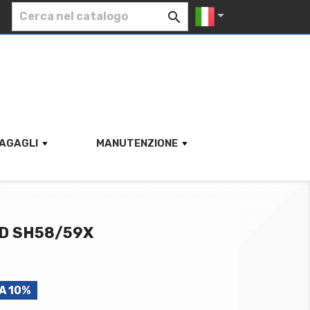


AGAGLI
MANUTENZIONE
D SH58/59X
A 10%