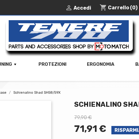
shopping_cart

Carrello
(0)
Accedi
UNING
PROTEZIONI
ERGONOMIA
B
case
Schienalino Shad SH58/59X
SCHIENALINO SHA
79,90 €
71,91 €
RISPARMI