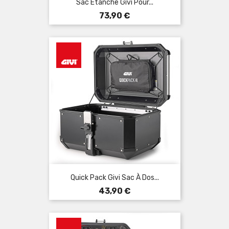
Sac Étanche Givi Pour...
Prix
73,90 €
Quick Pack Givi Sac À Dos...
Prix
43,90 €