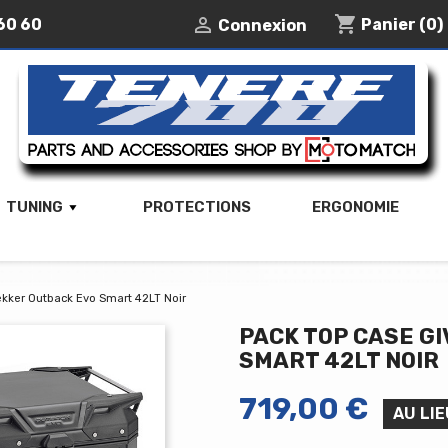
shopping_cart

60 60
Panier
(0)
Connexion
TUNING
PROTECTIONS
ERGONOMIE
rekker Outback Evo Smart 42LT Noir
PACK TOP CASE G
SMART 42LT NOIR
719,00 €
AU LIE