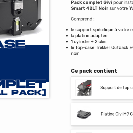
Pack complet Givi
pour insta
Smart 42LT Noir
sur votre
Y
Comprend :
le support spécifique à votre
la platine adaptée
1 cylindre + 2 clés
le top-case Trekker Outback E
noir
Ce pack contient
Support de top 
Platine Givi M9 C