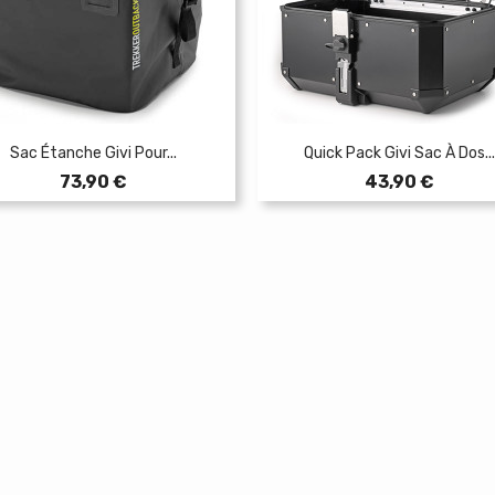
Sac Étanche Givi Pour...
Quick Pack Givi Sac À Dos...
Prix
Prix
73,90 €
43,90 €