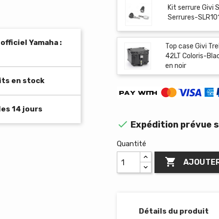
Kit serrure Givi
Serrures-SLR101 
fficiel Yamaha :
Top case Givi Tr
42LT Coloris-Bla
en noir
its en stock
es 14 jours

Expédition prévue s
Quantité

AJOUTER
Détails du produit