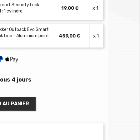
 Smart Security Lock
19,00 €
x 1
: 1 cylindre
ekker Outback Evo Smart
ck Line - Aluminium peint
459,00 €
x 1
ous 4 jours
 AU PANIER