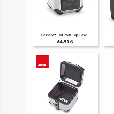
Dosseret Givi Pour Top Case...
Prix
64,90 €