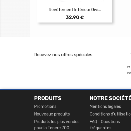
Revêtement Intérieur Givi...
Prix
32,90 €
Recevez nos offres spéciales
Vo
in
PRODUITS
NOTRE SOCIÉT
Promotions
Mentions légales
Nouveaux produits
Conditions d'utilisati
Produits les plus vendus
FAQ - Questions
pour la Tenere 700
fréquentes