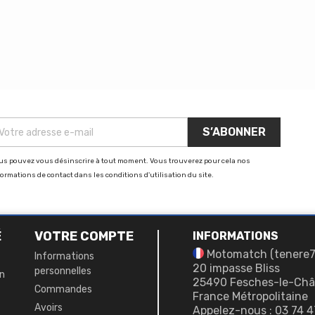
us pouvez vous désinscrire à tout moment. Vous trouverez pour cela nos
formations de contact dans les conditions d'utilisation du site.
É
VOTRE COMPTE
INFORMATIONS
Motomatch (tenere
Informations
20 impasse Bliss
personnelles
on
25490 Fesches-le-Châ
Commandes
France Métropolitaine
Avoirs
Appelez-nous :
03 74 4