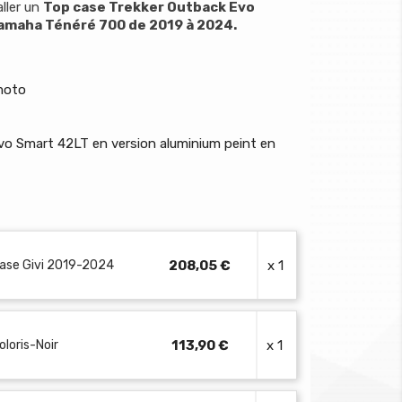
ller un
Top case Trekker Outback Evo
amaha Ténéré 700 de 2019 à 2024.
 moto
vo Smart 42LT en version aluminium peint en
case Givi 2019-2024
208,05 €
x 1
oloris-Noir
113,90 €
x 1