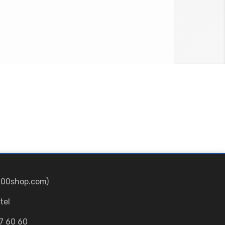
700shop.com)
tel
7 60 60