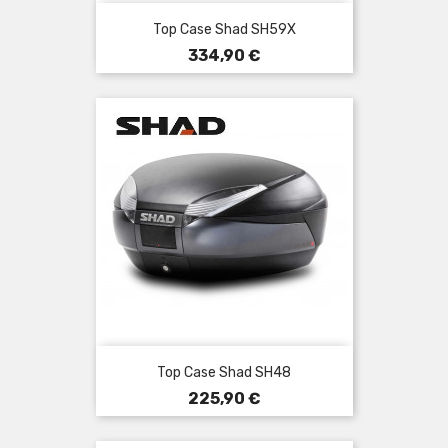
Top Case Shad SH59X
Prix
334,90 €
Top Case Shad SH48
Prix
225,90 €