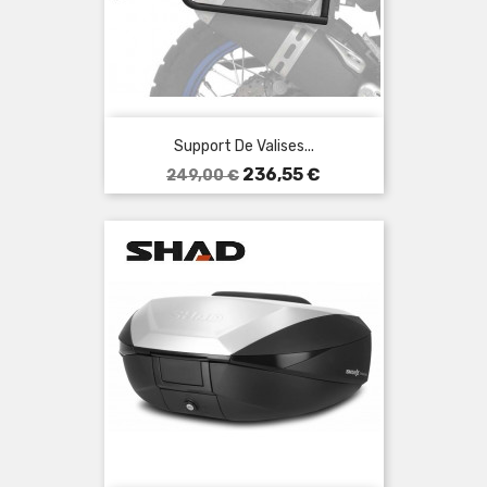
Support De Valises...
Prix
Prix
236,55 €
249,00 €
de
base