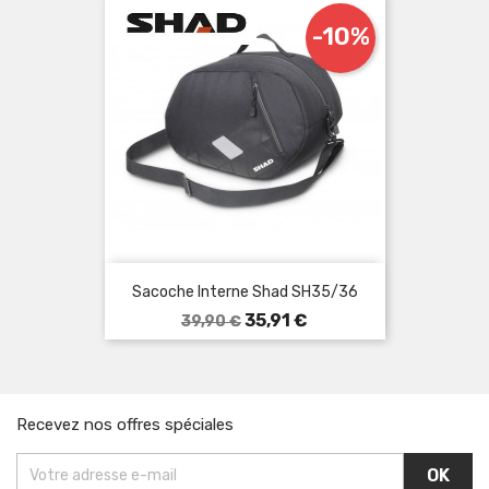
-10%
Sacoche Interne Shad SH35/36
Prix
Prix
35,91 €
39,90 €
de
base
Recevez nos offres spéciales