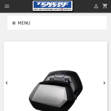
shopping_cart


MENU

