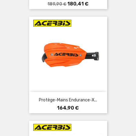
Prix
Prix
180,41 €
189,90 €
de
base
Protège-Mains Endurance-X...
Prix
164,90 €