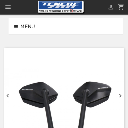
shopping_cart


MENU

