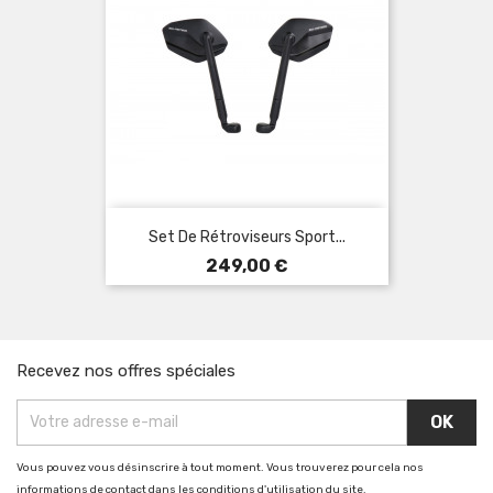
Set De Rétroviseurs Sport...
Prix
249,00 €
Recevez nos offres spéciales
Vous pouvez vous désinscrire à tout moment. Vous trouverez pour cela nos
informations de contact dans les conditions d'utilisation du site.