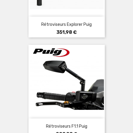
Rétroviseurs Explorer Puig
Prix
351,98 €
Rétroviseurs F1.1 Puig