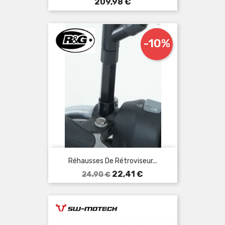
Prix
209,98 €
-10%
Réhausses De Rétroviseur...
Prix
Prix
22,41 €
24,90 €
de
base