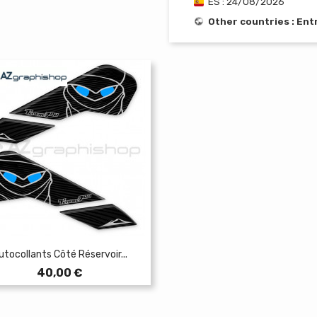
ES : 24/08/2026
Other countries : En
utocollants Côté Réservoir...
Prix
40,00 €