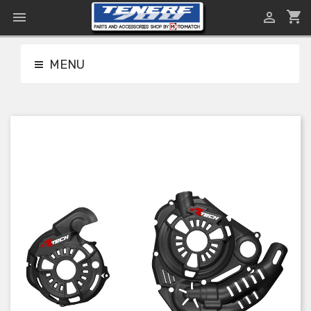
shopping_cart


MENU