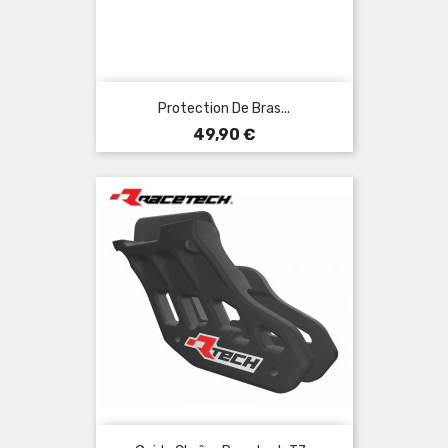
Protection De Bras...
Prix
49,90 €