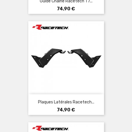
Guide Chaîne Racetech T7...
Prix
74,90 €
Plaques Latérales Racetech...
Prix
74,90 €