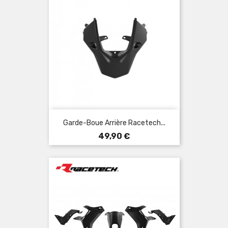
Garde-Boue Arrière Racetech...
Prix
49,90 €