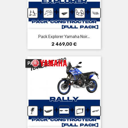
+
+
+
+
Pack Explorer Yamaha Noir...
Prix
2 469,00 €
PACK
+
+
+
+