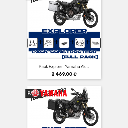
+
+
+
+
Pack Explorer Yamaha Alu...
Prix
2 469,00 €
PACK