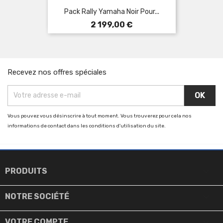
Pack Rally Yamaha Noir Pour...
Prix
2 199,00 €
Recevez nos offres spéciales
Vous pouvez vous désinscrire à tout moment. Vous trouverez pour cela nos
informations de contact dans les conditions d'utilisation du site.

PRODUITS

NOTRE SOCIÉTÉ

VOTRE COMPTE