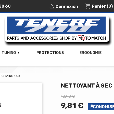
shopping_cart

60 60
Panier
(0)
Connexion
TUNING
PROTECTIONS
ERGONOMIE
l E5 Shine & Go
NETTOYANT À SEC 
10,90 €
9,81 €
ÉCONOMISE