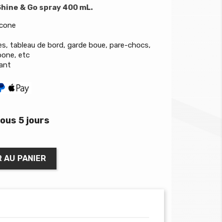
Shine & Go spray 400 mL.
icone
ques, tableau de bord, garde boue, pare-chocs,
bone, etc
lant
ous 5 jours
 AU PANIER