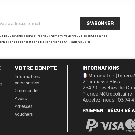
us pouvez vous désinscrire à tout moment. Vous trouverez pour cela nos
formations de contact dans les conditions d'utilisation du site.
É
VOTRE COMPTE
INFORMATIONS
Motomatch (tenere
Informations
20 impasse Bliss
personnelles
on
25490 Fesches-le-Châ
Commandes
France Métropolitaine
Avoirs
Appelez-nous :
03 74 4
Adresses
PAIEMENT SÉCURISÉ 
Vouchers