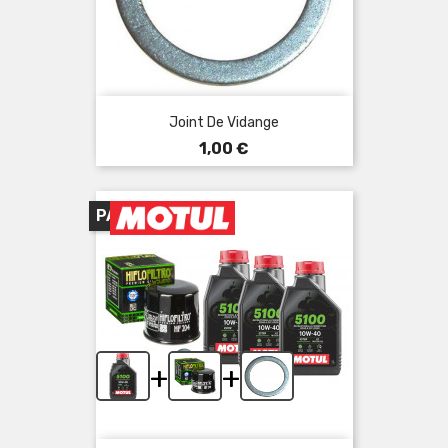
Joint De Vidange
Prix
1,00 €
PACK
+
+