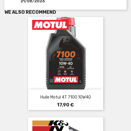
21/08/2026
WE ALSO RECOMMEND
Huile Motul 4T 7100 10W40
Prix
17,90 €