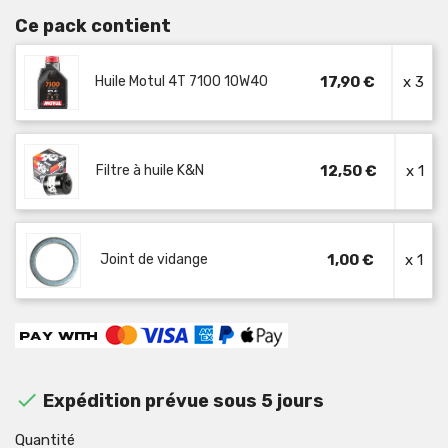
Ce pack contient
Huile Motul 4T 7100 10W40
17,90 €
x 3
Filtre à huile K&N
12,50 €
x 1
Joint de vidange
1,00 €
x 1

Expédition prévue sous 5 jours
Quantité