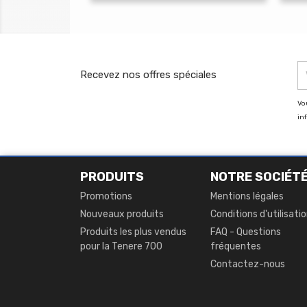
de
base
Recevez nos offres spéciales
Vo
in
PRODUITS
NOTRE SOCIÉT
Promotions
Mentions légales
Nouveaux produits
Conditions d'utilisati
Produits les plus vendus
FAQ - Questions
pour la Tenere 700
fréquentes
Contactez-nous