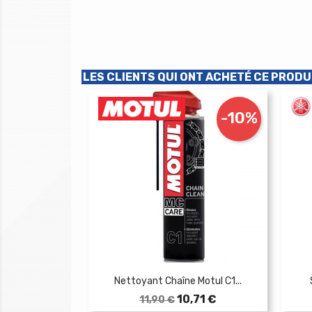
LES CLIENTS QUI ONT ACHETÉ CE PRODU
-10%
Nettoyant Chaîne Motul C1...
Prix
Prix
10,71 €
11,90 €