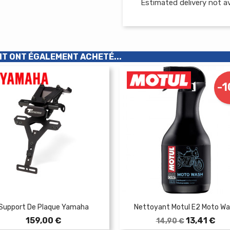
Estimated delivery not av
IT ONT ÉGALEMENT ACHETÉ...
-
Support De Plaque Yamaha
Nettoyant Motul E2 Moto W
Prix
Prix
Prix
159,00 €
13,41 €
14,90 €