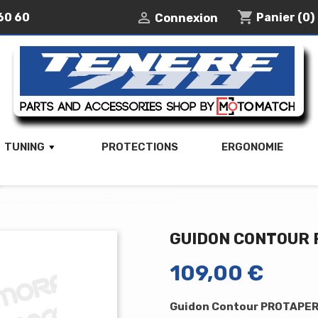
shopping_cart

60 60
Panier
(0)
Connexion
TUNING
PROTECTIONS
ERGONOMIE
GUIDON CONTOUR
109,00 €
Guidon Contour PROTAPE