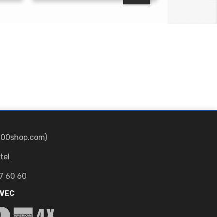
700shop.com)
tel
7 60 60
AVEC