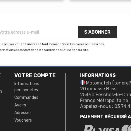
de
base
us pouvez vous désinscrire à tout moment. Vous trouverez pour cela nos
formations de contact dans les conditions d'utilisation du site.
É
VOTRE COMPTE
INFORMATIONS
Motomatch (tenere
Informations
20 impasse Bliss
personnelles
on
25490 Fesches-le-Châ
Commandes
France Métropolitaine
Avoirs
Appelez-nous :
03 74 4
Adresses
PAIEMENT SÉCURISÉ 
Vouchers