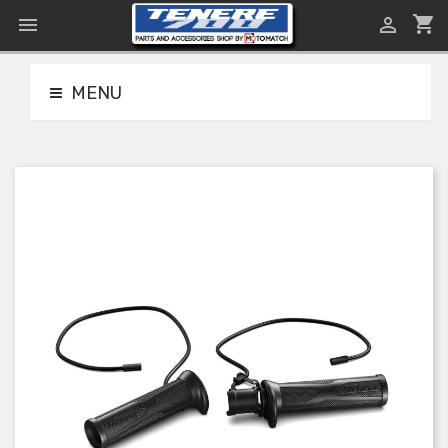
shopping_cart


MENU