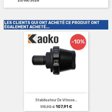
23/08/2026
LES CLIENTS QUI ONT ACHETÉ CE PRODUIT ONT
ÉGALEMENT ACHETÉ...
-10%
Stabilisateur De Vitesse...
Prix
Prix
107,91 €
119,90 €
de