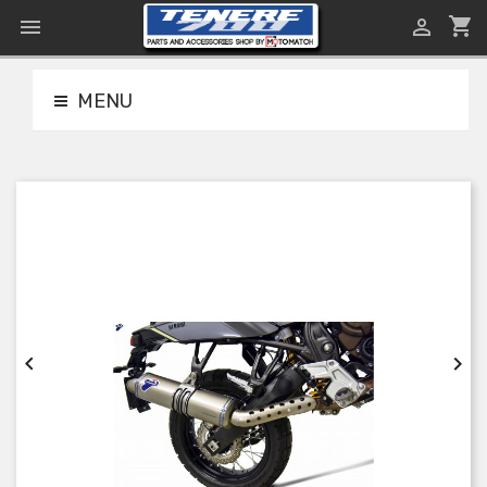
shopping_cart


MENU

