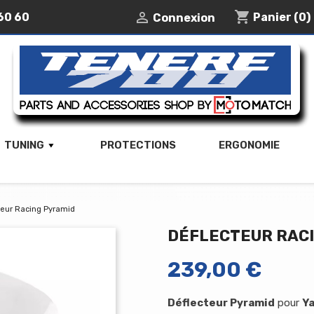
shopping_cart

60 60
Panier
(0)
Connexion
TUNING
PROTECTIONS
ERGONOMIE
teur Racing Pyramid
DÉFLECTEUR RAC
239,00 €
Déflecteur Pyramid
pour
Ya