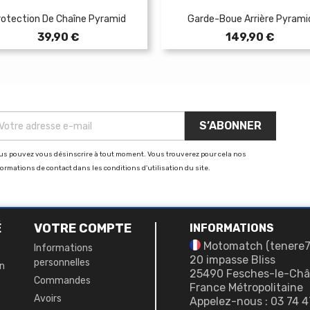
rotection De Chaîne Pyramid
Garde-Boue Arrière Pyrami
Prix
Prix
39,90 €
149,90 €
us pouvez vous désinscrire à tout moment. Vous trouverez pour cela nos
formations de contact dans les conditions d'utilisation du site.
É
VOTRE COMPTE
INFORMATIONS
Motomatch (tenere
Informations
20 impasse Bliss
personnelles
on
25490 Fesches-le-Châ
Commandes
France Métropolitaine
Avoirs
Appelez-nous :
03 74 4