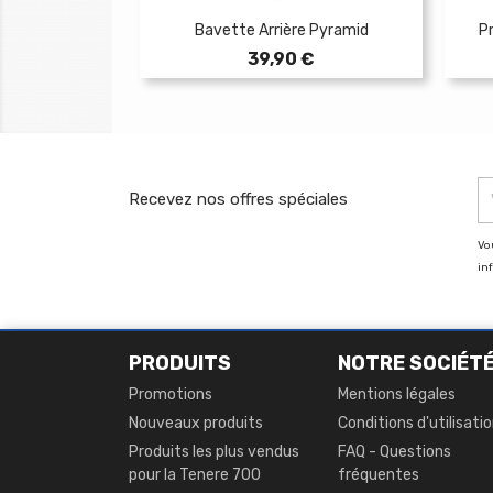
Bavette Arrière Pyramid
P
Prix
39,90 €
Recevez nos offres spéciales
Vo
in
PRODUITS
NOTRE SOCIÉT
Promotions
Mentions légales
Nouveaux produits
Conditions d'utilisati
Produits les plus vendus
FAQ - Questions
pour la Tenere 700
fréquentes