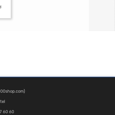
d
700shop.com)
tel
7 60 60