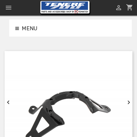
shopping_cart


MENU

