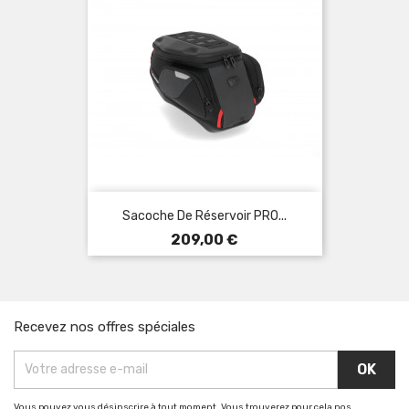
Sacoche De Réservoir PRO...
Prix
209,00 €
Recevez nos offres spéciales
Vous pouvez vous désinscrire à tout moment. Vous trouverez pour cela nos