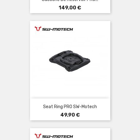
Prix
149,00 €
Seat Ring PRO SW-Motech
Prix
49,90 €