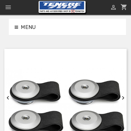
shopping_cart


MENU

