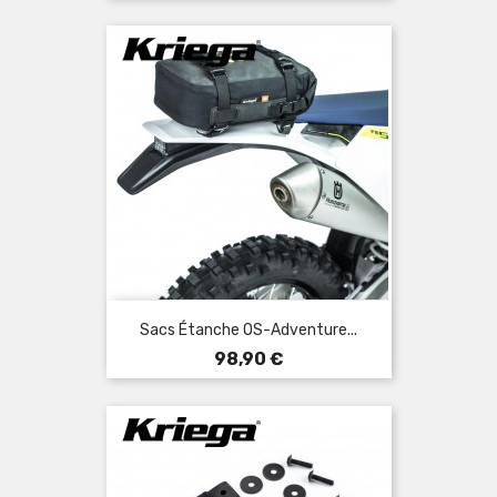
Sacs Étanche OS-Adventure...
Prix
98,90 €