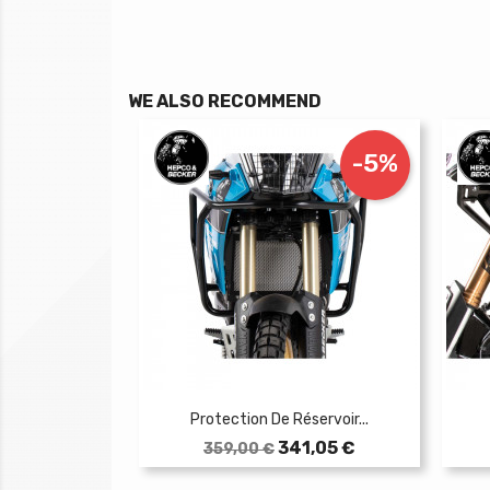
WE ALSO RECOMMEND
-5%
Protection De Réservoir...
Prix
Prix
341,05 €
359,00 €
de