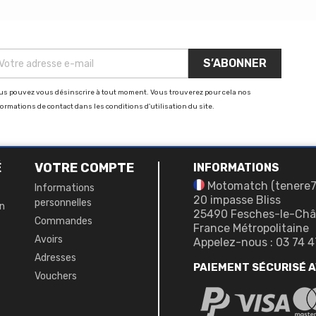
base
us pouvez vous désinscrire à tout moment. Vous trouverez pour cela nos
formations de contact dans les conditions d'utilisation du site.
É
VOTRE COMPTE
INFORMATIONS
Motomatch (tenere
Informations
20 impasse Bliss
personnelles
on
25490 Fesches-le-Châ
Commandes
France Métropolitaine
Avoirs
Appelez-nous :
03 74 4
Adresses
PAIEMENT SÉCURISÉ 
Vouchers