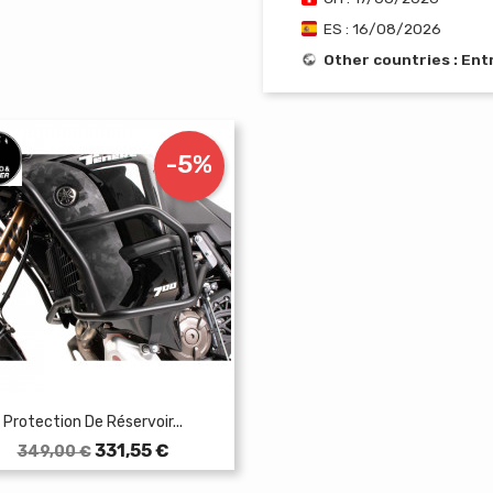
ES : 16/08/2026
Other countries : En
-5%
Protection De Réservoir...
Prix
Prix
331,55 €
349,00 €
de