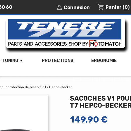
shopping_cart

60 60
Panier
(0)
Connexion
TUNING
PROTECTIONS
ERGONOMIE
pour protection de réservoir T7 Hepco-Becker
SACOCHES V1 POU
T7 HEPCO-BECKE
149,90 €